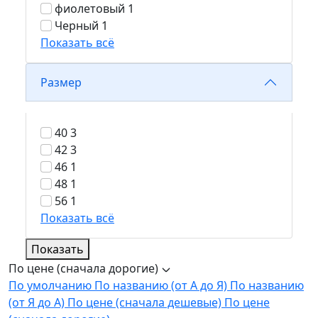
фиолетовый
1
Черный
1
Показать всё
Размер
40
3
42
3
46
1
48
1
56
1
Показать всё
Показать
По цене (сначала дорогие)
По умолчанию
По названию (от А до Я)
По названию
(от Я до А)
По цене (сначала дешевые)
По цене