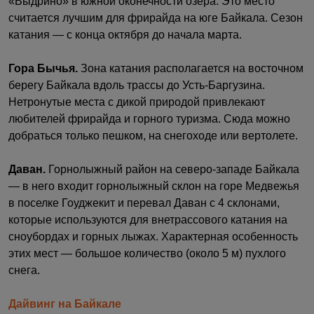
«Выдрино» в южной оконечности озера. Это место
считается лучшим для фрирайда на юге Байкала. Сезон
катания — с конца октября до начала марта.
Гора Бычья.
Зона катания располагается на восточном
берегу Байкала вдоль трассы до Усть-Баргузина.
Нетронутые места с дикой природой привлекают
любителей фрирайда и горного туризма. Сюда можно
добраться только пешком, на снегоходе или вертолете.
Даван.
Горнолыжный район на северо-западе Байкала
— в него входит горнолыжный склон на горе Медвежья
в поселке Гоуджекит и перевал Даван с 4 склонами,
которые используются для внетрассового катания на
сноубордах и горных лыжах. Характерная особенность
этих мест — большое количество (около 5 м) пухлого
снега.
Дайвинг на Байкале