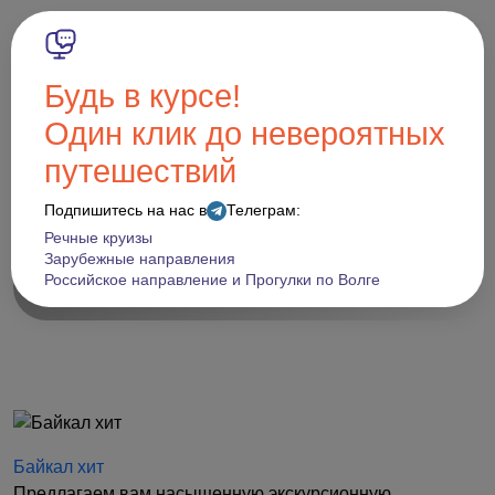
8 (846) 270-40-40
Будь в курсе!
Один клик до невероятных
Байкал
путешествий
...
Главная
Подпишитесь на нас в
Телеграм:
Туры по России
Речные круизы
Зарубежные направления
Байкал
Российское направление и Прогулки по Волге
Байкал хит
Предлагаем вам насыщенную экскурсионную