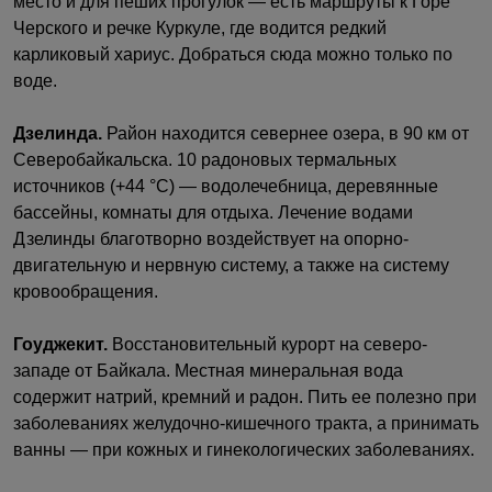
место и для пеших прогулок — есть маршруты к Горе
Черского и речке Куркуле, где водится редкий
карликовый хариус. Добраться сюда можно только по
воде.
Дзелинда.
Район находится севернее озера, в 90 км от
Северобайкальска. 10 радоновых термальных
источников (+44 °C) — водолечебница, деревянные
бассейны, комнаты для отдыха. Лечение водами
Дзелинды благотворно воздействует на опорно-
двигательную и нервную систему, а также на систему
кровообращения.
Гоуджекит.
Восстановительный курорт на северо-
западе от Байкала. Местная минеральная вода
содержит натрий, кремний и радон. Пить ее полезно при
заболеваниях желудочно-кишечного тракта, а принимать
ванны — при кожных и гинекологических заболеваниях.