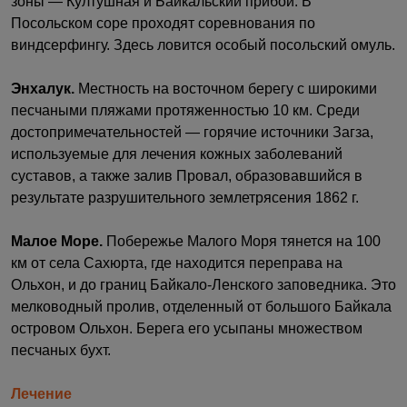
зоны — Култушная и Байкальский прибой. В
Посольском соре проходят соревнования по
виндсерфингу. Здесь ловится особый посольский омуль.
Энхалук.
Местность на восточном берегу с широкими
песчаными пляжами протяженностью 10 км. Среди
достопримечательностей — горячие источники Загза,
используемые для лечения кожных заболеваний
суставов, а также залив Провал, образовавшийся в
результате разрушительного землетрясения 1862 г.
Малое Море.
Побережье Малого Моря тянется на 100
км от села Сахюрта, где находится переправа на
Ольхон, и до границ Байкало-Ленского заповедника. Это
мелководный пролив, отделенный от большого Байкала
островом Ольхон. Берега его усыпаны множеством
песчаных бухт.
Лечение