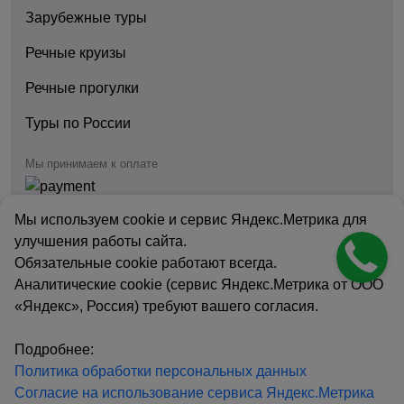
Зарубежные туры
Речные круизы
Речные прогулки
Туры по России
Мы принимаем к оплате
Мы используем cookie и сервис Яндекс.Метрика для
улучшения работы сайта.
Обязательные cookie работают всегда.
Политика обработки персональных данных
Аналитические cookie (сервис Яндекс.Метрика от ООО
«Яндекс», Россия) требуют вашего согласия.
Согласие на обработку персональных данных
Согласие на использование сервиса Яндекс.Метрика
Подробнее:
Согласие на получение рекламных рассылок
Политика обработки персональных данных
Сведения о защите персональных данных
Настройки cookie
Согласие на использование сервиса Яндекс.Метрика