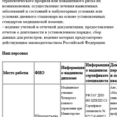
терапевтического профиля или повышенного риска их
возникновения, осуществление лечения выявленных
заболеваний и состояний в амбулаторных условиях или
условиях дневного стационара на основе установленных
стандартов медицинской помощи;
– ведение учетной и отчетной документации, предоставление
отчетов о деятельности в установленном порядке, сбор
данных для регистров, ведение которых предусмотрено
действующим законодательством Российской Федерации.
Наш персонал
Информация
Док
Информация
о выданном
пер
Место работы
ФИО
о выданном
сертификате
и п
дипломе
специалиста
ква
Медицинское
Ано
училище
«Мед
РФ ГАУ ДПО
Четвертого
унив
НО ЦПКПП СЗ
главного
инно
Сертификат
управления при
разв
специалиста №
Министерстве
проф
Шереметьева
0752241408055