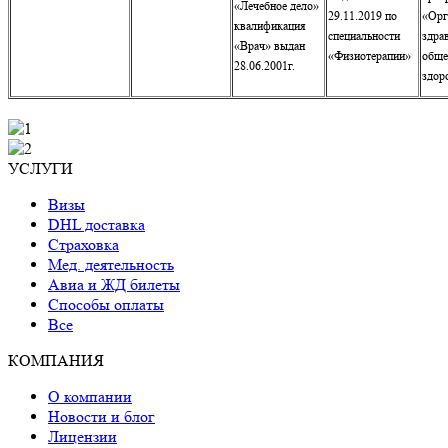
«Лечебное дело»
29.11.2019 по
«Орг
квалификация
специальности
здра
«Врач» выдан
«Физиотерапии»
обще
28.06.2001г.
здор
УСЛУГИ
Визы
DHL доставка
Страховка
Мед. деятельность
Авиа и ЖД билеты
Способы оплаты
Все
КОМПАНИЯ
О компании
Новости и блог
Лицензии