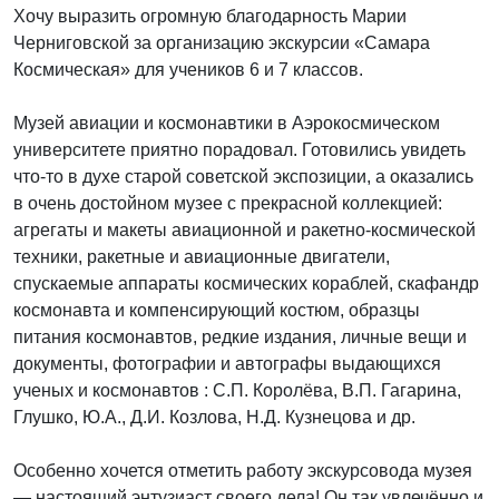
Хочу выразить огромную благодарность Марии
Черниговской за организацию экскурсии «Самара
Д
Космическая» для учеников 6 и 7 классов.
г
б
Музей авиации и космонавтики в Аэрокосмическом
А
университете приятно порадовал. Готовились увидеть
с
что-то в духе старой советской экспозиции, а оказались
с
в очень достойном музее с прекрасной коллекцией:
у
агрегаты и макеты авиационной и ракетно-космической
и
техники, ракетные и авиационные двигатели,
М
спускаемые аппараты космических кораблей, скафандр
д
космонавта и компенсирующий костюм, образцы
С
питания космонавтов, редкие издания, личные вещи и
Ч
документы, фотографии и автографы выдающихся
С
ученых и космонавтов : С.П. Королёва, В.П. Гагарина,
Глушко, Ю.А., Д.И. Козлова, Н.Д. Кузнецова и др.
Особенно хочется отметить работу экскурсовода музея
— настоящий энтузиаст своего дела! Он так увлечённо и