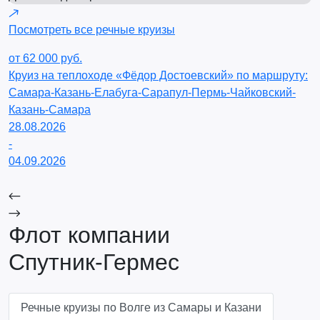
Посмотреть все речные круизы
от 62 000 руб.
о
Круиз на теплоходе «Фёдор Достоевский» по маршруту:
К
Самара-Казань-Елабуга-Сарапул-Пермь-Чайковский-
С
Казань-Самара
П
28.08.2026
Я
-
0
04.09.2026
-
1
Флот компании
Спутник-Гермес
Речные круизы по Волге из Самары и Казани