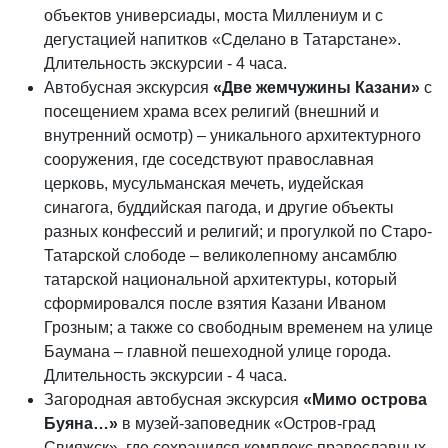
объектов универсиады, моста Миллениум и с
дегустацией напитков «Сделано в Татарстане».
Длительность экскурсии - 4 часа.
Автобусная экскурсия
«Две жемчужины Казани»
с
посещением храма всех религий (внешний и
внутренний осмотр) – уникального архитектурного
сооружения, где соседствуют православная
церковь, мусульманская мечеть, иудейская
синагога, буддийская пагода, и другие объекты
разных конфессий и религий; и прогулкой по Старо-
Татарской слободе – великолепному ансамблю
татарской национальной архитектуры, который
сформировался после взятия Казани Иваном
Грозным; а также со свободным временем на улице
Баумана – главной пешеходной улице города.
Длительность экскурсии - 4 часа.
Загородная автобусная экскурсия
«Мимо острова
Буяна…»
в музей-заповедник «Остров-град
Свияжск», где сохранился комплекс православных