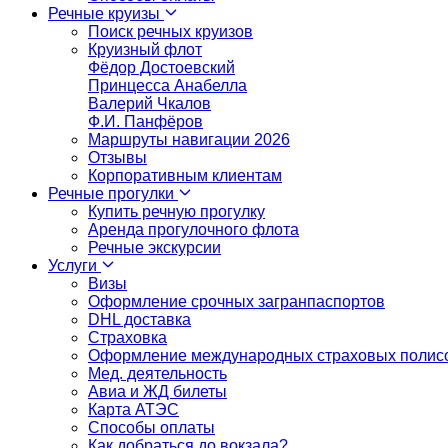
Речные круизы
Поиск речных круизов
Круизный флот
Фёдор Достоевский
Принцесса Анабелла
Валерий Чкалов
Ф.И. Панфёров
Маршруты навигации 2026
Отзывы
Корпоративным клиентам
Речные прогулки
Купить речную прогулку
Аренда прогулочного флота
Речные экскурсии
Услуги
Визы
Оформление срочных загранпаспортов
DHL доставка
Страховка
Оформление международных страховых полис
Мед. деятельность
Авиа и ЖД билеты
Карта АТЭС
Способы оплаты
Как добраться до вокзала?