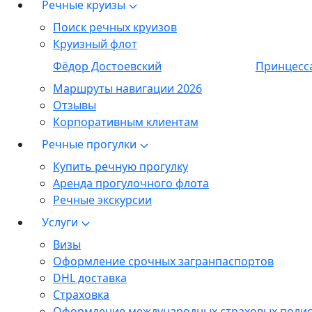
Речные круизы
Поиск речных круизов
Круизный флот
Фёдор Достоевский
Принцесс
Маршруты навигации 2026
Отзывы
Корпоративным клиентам
Речные прогулки
Купить речную прогулку
Аренда прогулочного флота
Речные экскурсии
Услуги
Визы
Оформление срочных загранпаспортов
DHL доставка
Страховка
Оформление международных страховых поли