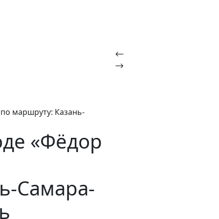
 по маршруту: Казань-
оде «Фёдор
ь-Самара-
ь