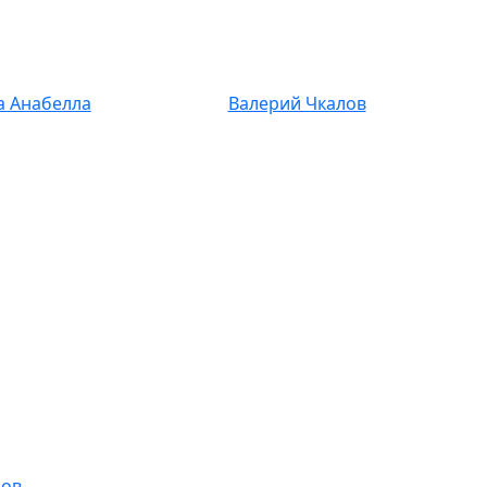
а Анабелла
Валерий Чкалов
сов