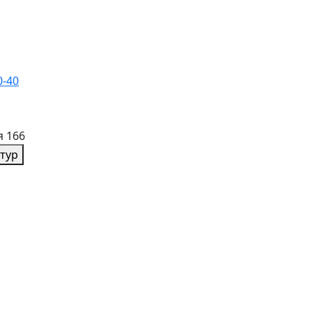
0-40
я 166
тур