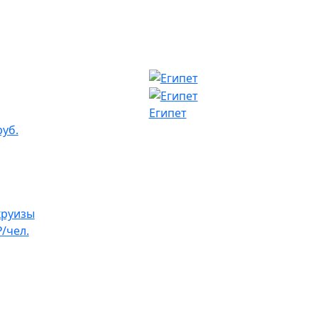
Египет
руб.
круизы
₽/чел.