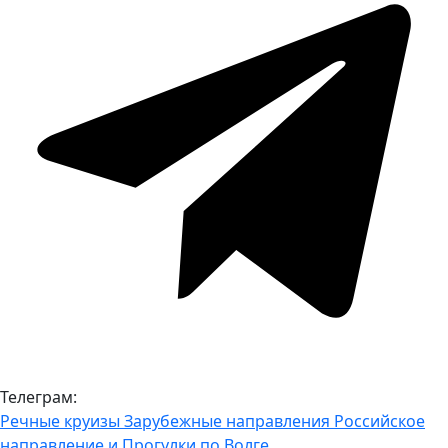
Телеграм:
Речные круизы
Зарубежные направления
Российское
направление и Прогулки по Волге