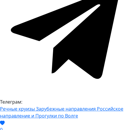
Телеграм:
Речные круизы
Зарубежные направления
Российское
направление и Прогулки по Волге
0