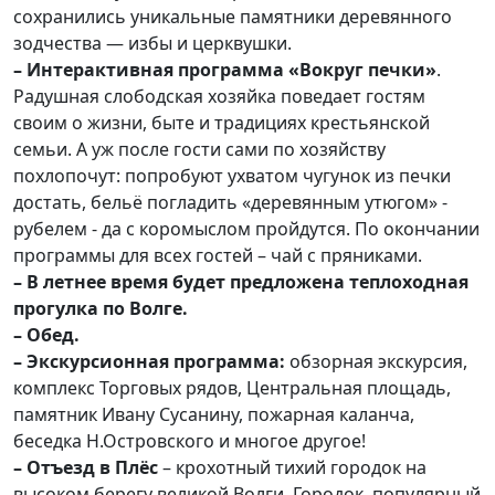
сохранились уникальные памятники деревянного
зодчества — избы и церквушки.
– Интерактивная программа «Вокруг печки»
.
Радушная слободская хозяйка поведает гостям
своим о жизни, быте и традициях крестьянской
семьи. А уж после гости сами по хозяйству
похлопочут: попробуют ухватом чугунок из печки
достать, бельё погладить «деревянным утюгом» -
рубелем - да с коромыслом пройдутся. По окончании
программы для всех гостей – чай с пряниками.
– В летнее время будет предложена теплоходная
прогулка по Волге.
– Обед.
– Экскурсионная программа:
обзорная экскурсия,
комплекс Торговых рядов, Центральная площадь,
памятник Ивану Сусанину, пожарная каланча,
беседка Н.Островского и многое другое!
– Отъезд в Плёс
– крохотный тихий городок на
высоком берегу великой Волги. Городок, популярный