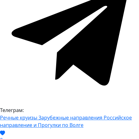
Телеграм:
Речные круизы
Зарубежные направления
Российское
направление и Прогулки по Волге