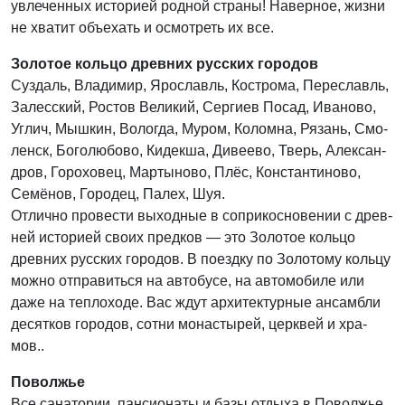
увле­чен­ных исто­ри­ей род­ной стра­ны! Навер­ное, жиз­ни
не хва­тит объ­е­хать и осмот­реть их все.
Золотое кольцо древних русских городов
Суз­даль, Вла­ди­мир, Яро­славль, Костро­ма, Пере­славль,
Залес­ский, Ростов Вели­кий, Сер­ги­ев Посад, Ива­но­во,
Углич, Мыш­кин, Волог­да, Муром, Колом­на, Рязань, Смо­
ленск, Бого­лю­бо­во, Кидек­ша, Диве­е­во, Тверь, Алек­сан­
дров, Горо­хо­вец, Мар­ты­но­во, Плёс, Кон­стан­ти­но­во,
Семё­нов, Горо­дец, Палех, Шуя.
Отлич­но про­ве­сти выход­ные в сопри­кос­но­ве­нии с древ­
ней исто­ри­ей сво­их пред­ков — это Золо­тое коль­цо
древ­них рус­ских горо­дов. В поезд­ку по Золо­то­му коль­цу
мож­но отпра­вить­ся на авто­бу­се, на авто­мо­би­ле или
даже на теп­ло­хо­де. Вас ждут архи­тек­тур­ные ансам­бли
десят­ков горо­дов, сот­ни мона­сты­рей, церк­вей и хра­
мов..
Поволжье
Все сана­то­рии, пан­си­о­на­ты и базы отды­ха в Повол­жье