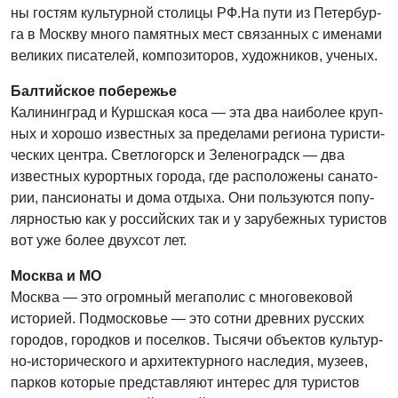
ны гостям куль­тур­ной сто­ли­цы РФ.На пути из Петер­бур­
га в Моск­ву мно­го памят­ных мест свя­зан­ных с име­на­ми
вели­ких писа­те­лей, ком­по­зи­то­ров, худож­ни­ков, уче­ных.
Балтийское побережье
Кали­нин­град и Курш­ская коса — эта два наи­бо­лее круп­
ных и хоро­шо извест­ных за пре­де­ла­ми реги­о­на тури­сти­
че­ских цен­тра. Свет­ло­горск и Зеле­но­градск — два
извест­ных курорт­ных горо­да, где рас­по­ло­же­ны сана­то­
рии, пан­си­о­на­ты и дома отды­ха. Они поль­зу­ют­ся попу­
ляр­но­стью как у рос­сий­ских так и у зару­беж­ных тури­стов
вот уже более двух­сот лет.
Москва и МО
Москва — это огром­ный мега­по­лис с мно­го­ве­ко­вой
исто­ри­ей. Под­мос­ко­вье — это сот­ни древ­них рус­ских
горо­дов, город­ков и посел­ков. Тыся­чи объ­ек­тов куль­тур­
но-исто­ри­че­ско­го и архи­тек­тур­но­го насле­дия, музеев,
пар­ков кото­рые пред­став­ля­ют инте­рес для тури­стов