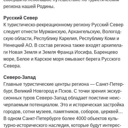
региона нашей Родины.
Русский Север
К тури­сти­че­ско-рекре­а­ци­он­но­му реги­о­ну Рус­ский Север
сле­ду­ет отне­сти Мур­ман­скую, Архан­гель­скую, Воло­год­
скую обла­сти, Рес­пуб­ли­ку Каре­лия, Рес­пуб­ли­ку Коми и
Ненец­кий АО. В состав реги­о­на так­же вхо­дят архи­пе­ла­
ги Новая Зем­ля и Зем­ля Фран­ца Иоси­фа. Барен­це­во
море, Белое и Кар­ское моря омы­ва­ют бере­га Рус­ско­го
Севе­ра.
Северо-Запад
Глав­ные тури­сти­че­ские цен­тры реги­о­на — Санкт-Петер­
бург, Вели­кий Нов­го­род и Псков. С точ­ки зре­ния экс­кур­
си­он­ных туров Севе­ро-Запад обла­да­ет поис­ти­не неис­
чер­па­е­мым потен­ци­а­лом. Это и исто­ри­че­ская застрой­ка
горо­дов, сот­ни музеев, памят­ни­ков, собо­ров, церк­вей…
В одном Санкт-Петер­бур­ге более 4000 объ­ек­тов куль­
тур­но-исто­ри­че­ско­го насле­дия, кото­рые будут инте­рес­