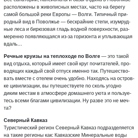
рас­по­ло­же­ны в живо­пис­ных местах, часто на бере­гу
самой боль­шой реки Евро­пы — Вол­ги. Типич­ный при­
род­ный вид в Повол­жье — бес­край­ние сте­пи, изу­мруд­
ные леса и бирю­зо­вая гладь вод­ной поверх­но­сти, раз­
ме­рен­но появ­ля­ю­ща­я­ся из-за гори­зон­та и уплы­ва­ю­щая
вдаль…
Реч­ные кру­и­зы на теп­ло­хо­де по Вол­ге
— это такой
вид отды­ха, кото­рый име­ет свой круг почи­та­те­лей, про­
во­дя­щих каж­дый свой отпуск имен­но так. Путе­ше­ство­
вать вме­сте с оте­лем очень удоб­но. Нахо­дясь на ост­ров­
ке циви­ли­за­ции, вы путе­ше­ству­е­те по сколь угод­но
диким местам в атмо­сфе­ре домаш­не­го уюта и поль­зу­е­
тесь все­ми бла­га­ми циви­ли­за­ции. Ну раз­ве это не меч­
та?
Северный Кавказ
Тури­сти­че­ский реги­он Север­ный Кав­каз под­раз­де­ля­ет­ся
на такие реги­о­ны как: Кав­каз­ские Мине­раль­ные воды