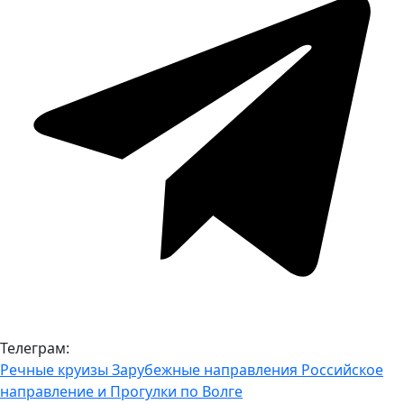
Телеграм:
Речные круизы
Зарубежные направления
Российское
направление и Прогулки по Волге