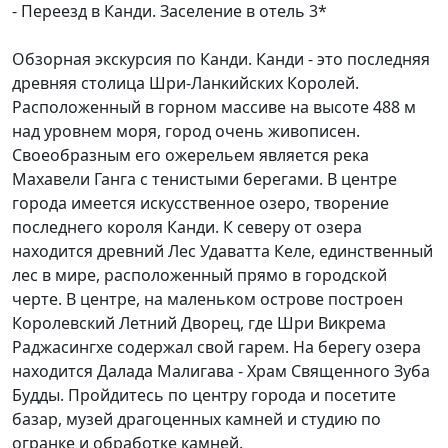
- Переезд в Канди. Заселение в отель 3*
Обзорная экскурсия по Канди. Канди - это последняя
древняя столица Шри-Ланкийских Королей.
Расположенный в горном массиве на высоте 488 м
над уровнем моря, город очень живописен.
Своеобразным его ожерельем является река
Махавели Ганга с тенистыми берегами. В центре
города имеется искусственное озеро, творение
последнего короля Канди. К северу от озера
находится древний Лес Удаватта Келе, единственный
лес в мире, расположенный прямо в городской
черте. В центре, на маленьком острове построен
Королевский Летний Дворец, где Шри Викрема
Раджасингхе содержал свой гарем. На берегу озера
находится Далада Малигава - Храм Священного Зуба
Будды. Пройдитесь по центру города и посетите
базар, музей драгоценных камней и студию по
огранке и обработке камней.